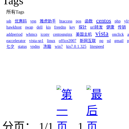
Tags
所有Tags
centos
ssh
优惠码
vpn
雅虎助手
htaccess
pos
函数
php
yli
hawkhost
swap
dell
kis
freedns
key
探针
url转发
健康
传销
vista
addperiod
whmcs
iconv
centosnginx
美国主机
onclick
eaccelerator
vista-sp1
linux
office2007
新网互联
pq
ssl
gmail
p
七夕
status
vpdns
洗脑
win7
kis7.0.1.325
litespeed
分页： 1/1
1