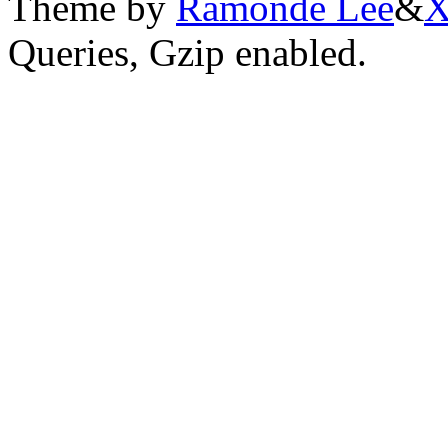
Theme by
Ramonde Lee
&
X
Queries, Gzip enabled.