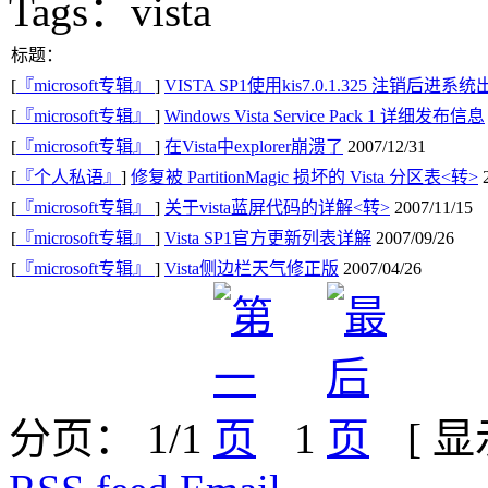
Tags：vista
标题：
[
『microsoft专辑』
]
VISTA SP1使用kis7.0.1.325 注销后
[
『microsoft专辑』
]
Windows Vista Service Pack 1 详细发布信息
[
『microsoft专辑』
]
在Vista中explorer崩溃了
2007/12/31
[
『个人私语』
]
修复被 PartitionMagic 损坏的 Vista 分区表<转>
2
[
『microsoft专辑』
]
关于vista蓝屏代码的详解<转>
2007/11/15
[
『microsoft专辑』
]
Vista SP1官方更新列表详解
2007/09/26
[
『microsoft专辑』
]
Vista侧边栏天气修正版
2007/04/26
分页： 1/1
1
[ 