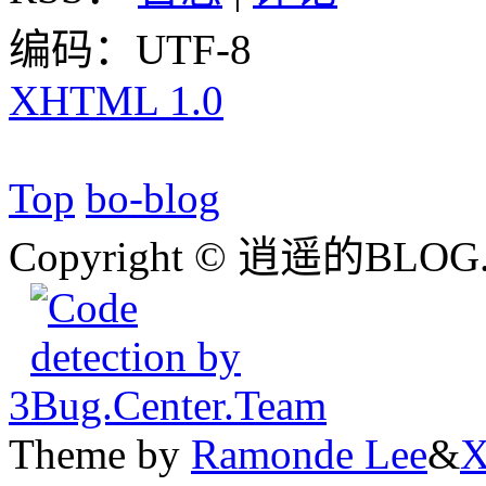
编码：UTF-8
XHTML 1.0
Top
bo-blog
Copyright © 逍遥的BLOG.
3
Theme by
Ramonde Lee
&
X