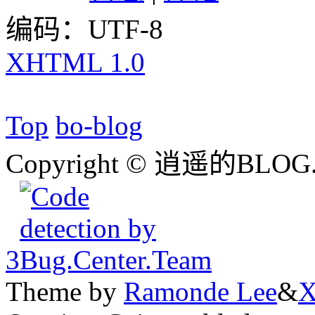
编码：UTF-8
XHTML 1.0
Top
bo-blog
Copyright © 逍遥的BLOG.
3
Theme by
Ramonde Lee
&
X