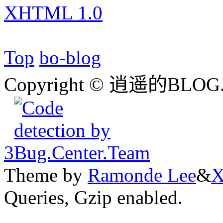
XHTML 1.0
Top
bo-blog
Copyright © 逍遥的BLOG.
3
Theme by
Ramonde Lee
&
X
Queries, Gzip enabled.