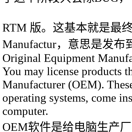
RTM 版。这基本就是最终的版
Manufactur，意思是发
Original Equipment Manuf
You may license products t
Manufacturer (OEM). These
operating systems, come in
computer.
OEM软件是给电脑生产