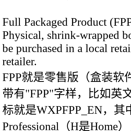
Full Packaged Product (FP
Physical, shrink-wrapped bo
be purchased in a local retai
retailer.
FPP就是零售版（盒装
带有"FPP"字样，比如英文
标就是WXPFPP_EN，其中
Professional（H是H