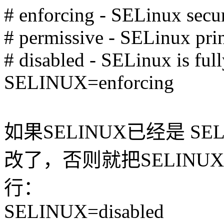
# enforcing - SELinux secur
# permissive - SELinux prin
# disabled - SELinux is full
SELINUX=enforcing
如果SELINUX已经是 SEL
改了，否则就把SELINUX=
行：
SELINUX=disabled