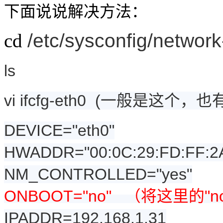
下面说说解决方法：
cd
/etc/sysconfig/network
ls
vi
ifcfg-eth0 (一般是这个
DEVICE="eth0"
HWADDR="00:0C:29:FD:FF:2
NM_CONTROLLED="yes"
ONBOOT="no" （将这里的"no
IPADDR=192.168.1.31