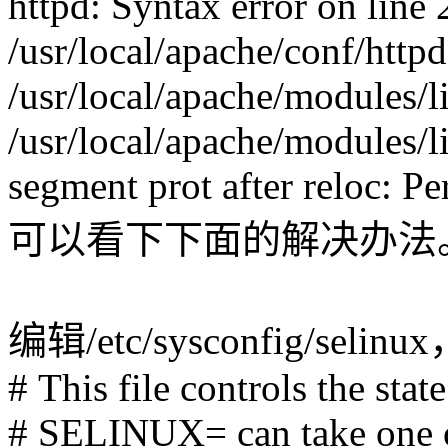
httpd: Syntax error on line 
/usr/local/apache/conf/http
/usr/local/apache/modules/l
/usr/local/apache/modules/l
segment prot after reloc: P
可以看下下面的解决办法
编辑/etc/sysconfig/selin
# This file controls the sta
# SELINUX= can take one of