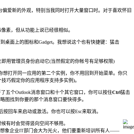
我转变为偏爱新的外观，特别当我同时打开大量窗口时。对于喜欢怀旧
"。这并不精确到每像素，但从功能上说已经很相似。
看到桌面上的图标和Gadget。我想说这个也有快捷键：猛击
即用管理员身份启动它(当然假定的你帐号有足够权限)
后你想打开同一应用的第二个实例，你不用回到开始菜单。你只
个技巧假定你的应用程序支持多实例)。
了五个Outlook消息窗口和十个其它窗口，你可以按住
Ctrl
猛击
辨别小缩略图找到你要的那个消息窗口要快得多。
按回车来启动或激活。你也可以按Esc来取消。
时候有时会觉得竖向空间不够用。
想象企业IT部门会大为光火，他们要重新培训所有人——