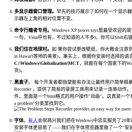
多显示器窗口管理。
早先的技巧展示了如何在一个显示器
示器左上角的相对位置不变。
命令行瘾者专用。
Windows XP power toys里最受
一句，Vista中也有，不过知道的人不多)，你可以Sh
我们住在地球村。
如 果你尝试更改壁纸，你大概会注意到有一组壁纸对应
in Hawai'i等地的美景)，事实上，根据你安装时
C:\Windows\Globalization\MCT
，就能在每个国家下的Wa
货)。
黑盒子
。 每个开发者都指望能有办法让最终用户简单粗暴的直
Recorder ，提供了简易的录屏工具用来记录一连串
件，里面是一个html格式的用户操作"动画"。这真是
a problem"分类里找到它。
字体
。
有人
会很高兴我们把在Windows中忠实服务了20年
安装字体更容易了——我们在字体预览器里做了一个"安