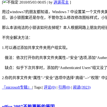
[
2010/05/03 00:05 | by
逍遥花主
]
用过windows7的朋友都知道，Windows 7 中设置
后，该小锁图案还是存在，不管你怎么修改修改图标样式，小
那么本该纯洁的小锁该如何去掉呢？本人根据网路上朋友的经
不完全解决方法：
1.可以通过添加共享文件夹用户组实现。
做法：依次打开你的共享文件夹属性--“安全”选项,添加“Authentica
缺点：似乎下次共享时，添加的“Authenticated Users”组
2.你的共享文件夹“属性”-“安全”选项中选择“高级”-->"权
『microsoft专辑』
|
Tags:
|
评论(0)
|
引用(0)
|
阅读(3923)
office 2007不能更新的原因