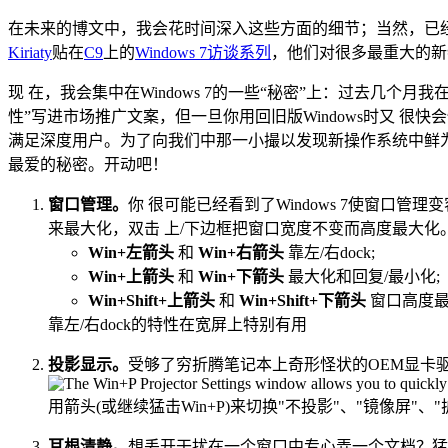
在未来的博文中，我会花时间深入这些方面的细节；当然，已经有很
Kiriaty
贴在
C9
上的
Windows 7访谈系列
，他们对很多最重大的新
现 在，我会集中在Windows 7的一些“秘密”上：过去几个
性”写进市场推广文案，但一旦你用回旧版Windows时又 很快
满足深度用户。为了向我们中那一小撮以发现新操作系统中鲜
最爱的秘密。开动吧！
窗口管理。
你 很可能已经看到了Windows 7使窗口
来最大化，双击 上/下边框把窗口宽度不变而高度最大
Win+左箭头
和
Win+右箭头
靠左/右dock;
Win+上箭头
和
Win+下箭头
最大化和回复/最小化;
Win+Shift+上箭头
和
Win+Shift+下箭头
窗口高度最
靠左/右dock的特性在宽屏上特别有用
投影显示。
受够了穷折腾笔记本上奇形怪状的OEM显卡驱
用箭头(或继续猛击Win+P)来切换"不投影"、"镜像屏"
耳根清静。
想丢开干扰在一个窗口中专心弄一个文档？猛