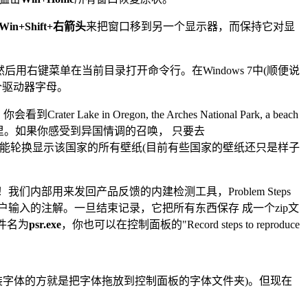
Win+Shift+右箭头
来把窗口移到另一个显示器，而保持它对显
览文件系统，然后用右键菜单在当前目录打开命令行。在Windows 7中(顺便说
个驱动器字母。
 Oregon, the Arches National Park, a beach
录里。如果你感受到异国情调的召唤， 只要去
e文件就能轮换显示该国家的所有壁纸(目前有些国家的壁纸还只是样子
内部用来发回产品反馈的内建检测工具，Problem Steps
用户输入的注解。一旦结束记录，它把所有东西保存 成一个zip文
件名为
psr.exe
，你也可以在控制面板的"Record steps to reproduce
装字体的方就是把字体拖放到控制面板的字体文件夹)。但现在