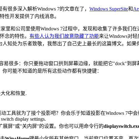
多深入解析Windows 7的文章在了，
Windows SuperSite
和
Ar
特性开发提供了内线消息。
月我在家里和公司里使用Windows 7过程中，发现和收集了许多
会怀念的特性。
有些人认为我们故意隐藏了功能
来让Windows
为人知处为乐者致敬，我憋出了自己史上最长的这篇博文。如果
管理变容易很多：你只要拖动窗口拱到屏幕边缘，就能把它"dock
化。你可能不知道的是所有这些动作都有快捷键：
大化和恢复.
动工具就为了接个投影吧？你会乐于知道投影在Windows 7中
、"扩展屏"或"关内屏"的设置。你也可以用命令行的
displayswitch.ex
击
Win+Home
键最小化所有其他窗口，当前窗口位置不变。再次