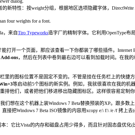
新特性：按weight分组，根据地区选项隐藏字体，DirectWrit
ola，来自
Tiro Typeworks
造字厂的精制字体。它利用OpenTyp
e要花很久才能打开一个页面，那应该查看一下你都装了哪些插件。Interne
 Add-ons
，然后在列表中卷到最右边可以看到加载时间。在我的机器上，我
栏里的图标位置不是固定不变的。不管是挂在任务栏上的快捷方
Win+3
等启动前5个图标的新实例。例如，我就很喜欢在我的机器上
重排他们，或者把他们移进移出隐藏图标区。这样很容易定制你
，我们想在这个机器上装Windows 7 Beta替换预装的XP。跟
ndows 7 Beta ISO镜像的内容用xcopy e:\ f:\ /e /
更适合上网本：它比Vista的内存和磁盘占用少得多，而且针对固态