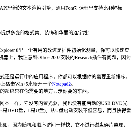
e API里新的文本渲染引擎，通用Font对话框里支持比4种"标
e布局提供多变的格式集、装饰和华丽的连字线：
t Explorer 8里一个有用的改进是插件初始化测量，你可以快速查
注意到Office 2007安装的Research插件有问题，因为
式还是运行中的应用程序，你都可以根据你的需要重新排序。
猛击Win+5来新开一个
Notepad2
。
的系统只在你需要的地方显示你要的东西。
多数上网本一样，它没有内置光驱，我也没有能启动的USB DVD光
f 拷上去(e:是DVD盘，f:是U盘)。从U盘启动安装不但容易，而且快得雷
盘优化(比如，因为随机和顺序访问一样快，它不进行磁盘碎片整理，