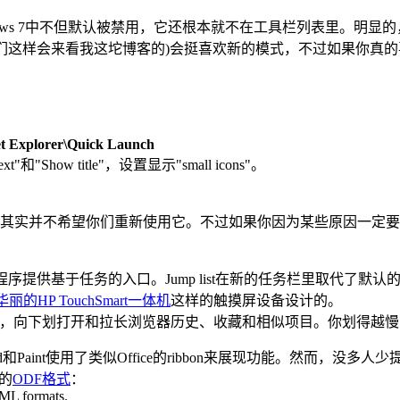
dows 7中不但默认被禁用，它还根本就不在工具栏列表里。明
你们这样会来看我这坨博客的)会挺喜欢新的模式，不过如果你真
t Explorer\Quick Launch
"和"Show title"，设置显示"small icons"。
其实并不希望你们重新使用它。不过如果你因为某些原因一定要
essenger等应用程序提供基于任务的入口。Jump list在新的任务
华丽的HP TouchSmart一体机
这样的触摸屏设备设计的。
地址栏，向下划打开和拉长浏览器历史、收藏和相似项目。你划得越
ad和Paint使用了类似Office的ribbon来展现功能。然而，没多人
倡的
ODF格式
：