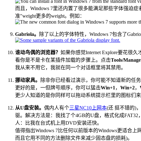
而且，Windows 7里还内置了很多能满足那些字体强迫症者的
准"weight更多的weight。例如：
Gabriola。
除了以上的字体特性，Windows 7包含了Gabri
谁动鸟偶的浏览器？
如果你感觉Internet Explor
看你是不是卡在某插件加载的步骤上。点击
Tools/Manage
我从来不用它，我就在同一个对话框里将其禁用。
挪动家具。
除非你已经看过演示，你可能不知道新的任务
更好的是，一但牌号顺序，你可以猛击
Win+1
，
Win+2
，
更少人知道的是你同样可以拖动系统提示栏里的图标们来
从U盘安装。
偶内人有个
三星NC10上网本
(还 挺不错的)
驱。解决方法是：我找了个4GB的U盘，格式化成FAT32，直接把Wi
人：比我在台式机上用DVD安装还快。
值得指出Windows 7比任何以前版本的Windows
而且它用不同的方法删除文件来减少固态盘的损耗)。