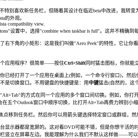
本中我并不特别喜欢新任务栏，但随着其设计在临近beta中改进，
sta的外观。
uttons"设置中，选择"combine when taskbar is full
下角的小矩形：这是我们叫做"Aero Peek"的特性，它让你
个应用程序？很简单——按住
Ctrl+Shift
同时猛击图标，你就能立
你已经打开了一个应用在桌面上(例如，一个命令行窗口)，然
不是切换窗口。不用键盘的快捷键是：用
中键
猛击(自然的，这
lt+Tab"的方式在同一个应用的多个窗口间切换。例如，你打开
。这会在五个Outlook窗口中顺序切换，比打开Alt+Tab再费力
焦点移到任务栏。然后你可以用箭头键选择特定窗口或群组，然后
台显示器都是宽屏的。这对看DVD可能不错，但是你想干活的
栏竖立在屏幕左边。我能理解为什么我们不默认这样做——可以