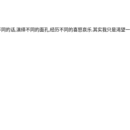
不同的话,演绎不同的面孔,经历不同的喜怒哀乐.其实我只是渴望一