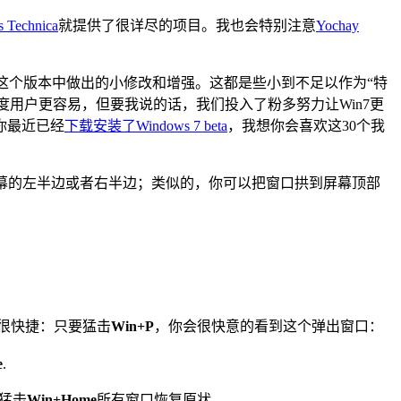
s Technica
就提供了很详尽的项目。我也会特别注意
Yochay
我们在这个版本中做出的小修改和增强。这都是些小到不足以作为“特
对轻度用户更容易，但要我说的话，我们投入了粉多努力让Win7更
你最近已经
下载安装了Windows 7 beta
，我想你会喜欢这30个我
"到屏幕的左半边或者右半边；类似的，你可以把窗口拱到屏幕顶部
会很快捷：只要猛击
Win+P
，你会很快意的看到这个弹出窗口：
e
.
猛击
Win+Home
所有窗口恢复原状。