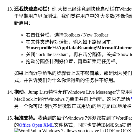
还我快速启动栏！
你 大概已经注意到快速启动栏在Win
于早期用户界面测试，我们觉得用户中的 大多数(不像
新启用：
右击任务栏，选择Toolbars / New Toolbar
在文件夹选择对话框，输入如下路径回车：
%userprofile%\AppData\Roaming\Microsoft\Interne
关闭"lock the taskbar"，再右击分隔条，关掉"Show text
拖动分隔条排列好位置，再重新锁定任务栏。
如果上面近乎龟毛的步骤看上去不够简单，那是因为我们
式，并告诉我们为什么你觉得新的任务栏不好用。
拖动。
Jump Lists特性允许Windows Live M
MacBook上运行Winodws 7)单击并向上"划"。这原先是给
另一个你可以"划"(不是微软正式用语)的地方是IE8
标准支持。
我读到的每个Windows 7评测都提到了WordP
的
Office Open XML
文件格式，同时也支持IBM和Sun提