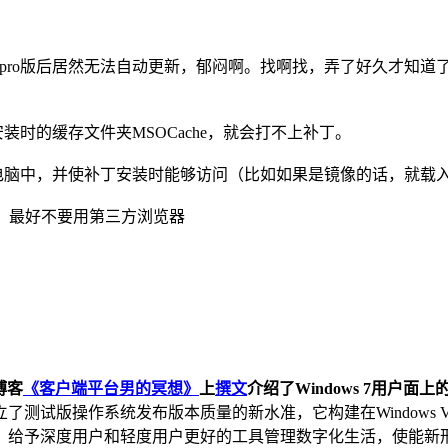
 2007 pro版后居然无法自动更新，郁闷啊。找啊找，弄了好久才知
ce安装时的缓存文件夹MSOCache，就会打不上补丁。
存在于电脑中，并使补丁安装时能够访问（比如如果是镜像的话，就载
新时，最好不要用第三方浏览器
博客
《客户端平台男的冥想》
上
撰文
介绍了Windows 7用户面上
版操作系统发布版本质量的新水准，它构建在Windows Vist
，给予深度用户和轻度用户更好的工具管理数字化生活，使能新