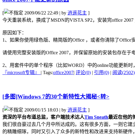
[
2009/06/22 22:49 | by
逍遥花主
]
今天重装系统，换成了MSDN的VISTA SP2，安装完office
原因如下：
1、如果你使用绿色版、精简版的Office ，或者你清除了Offi
请使用完整安装版的Office 2007，并保留原始的安装包
2、用套件中的单个程序（比如WORD）中的online功能更
『microsoft专辑』
|
Tags:
office2007
|
评论(0)
|
引用(0)
|
阅读(2502)
[多图]Windows 7的30个新特性大揭秘<转>
[
2009/01/15 18:03 | by
逍遥花主
]
资深的平台布道总监，客户端技术达人
Tim Sneath
最近在他的
我们很自豪过去几个月中所达成的。这有很多方面，一则它建立了测试
的精雕细琢，同时又引入了众多的新特性和改进来支持新硬件