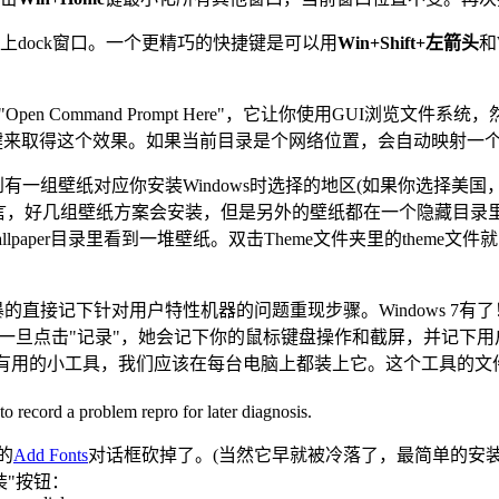
上dock窗口。一个更精巧的快捷键是可以用
Win+Shift+左箭头
和
欢迎的是"Open Command Prompt Here"，它让你使用GUI浏
ift右键来取得这个效果。如果当前目录是个网络位置，会自动映射一
你安装Windows时选择的地区(如果你选择美国，你会看到Crater Lake in
选择的语言，好几组壁纸方案会安装，但是另外的壁纸都在一个隐藏目
llpaper目录里看到一堆壁纸。双击Theme文件夹里的them
接记下针对用户特性机器的问题重现步骤。Windows 7有了！我们
动作。一旦点击"记录"，她会记下你的鼠标键盘操作和截屏，并记下
一个有用的小工具，我们应该在每台电脑上都装上它。这个工具的文
的
Add Fonts
对话框砍掉了。(当然它早就被冷落了，最简单的安
装"按钮：